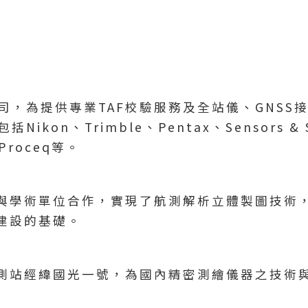
，為提供專業TAF校驗服務及全站儀、GNSS接
n、Trimble、Pentax、Sensors & Sof
l、Proceq等。
與學術單位合作，實現了航測解析立體製圖技術，
建設的基礎。
測站經緯國光一號，為國內精密測繪儀器之技術