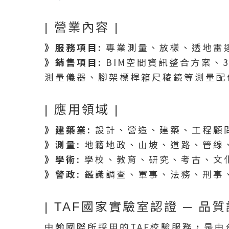
| 營業內容 |
》服務項目:
專業測量、放樣、透地雷達
》銷售項目:
BIM空間資訊整合方案、
測量儀器、腳架標桿箱尺稜鏡等測量配
| 應用領域 |
》建築業:
設計、營造、建築、工程顧問
》測量:
地籍地政、山坡、道路、管線
》學術:
學校、教育、研究、考古、文
》警政:
鑑識調查、軍事、法務、刑事、
| TAF國家實驗室認證 ─ 品質
中翰國際所採用的TAF校驗服務，是