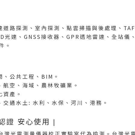
道路探測、室內探測、點雲掃描與後處理、TA
3D光達、GNSS接收器、GPR透地雷達、全站
件。
、公共工程、BIM。
、航空、海域、農林牧礦業。
化資產。
交通水土: 水利、水保、河川、港務。
認證 安心使用 |
由台灣光電測量儀器校正實驗室代為檢測。台灣光