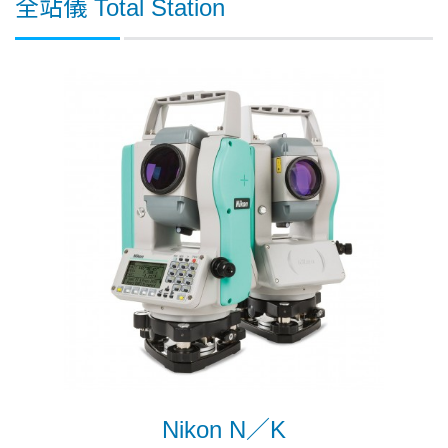
全站儀 Total Station
Nikon N／K