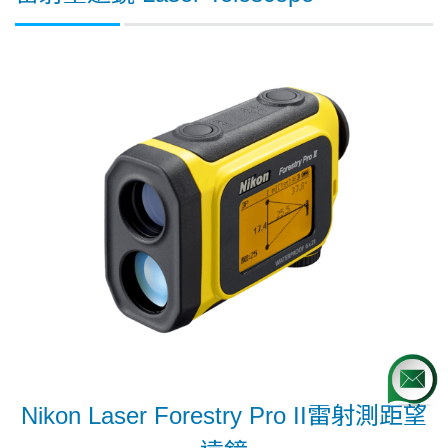
Nikon Laser Forestry Pro II雷射測距望