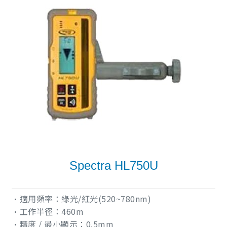
Spectra HL750U
•適用頻率：綠光/紅光(520~780nm)
•工作半徑：460m
•精度 / 最小顯示：0.5mm