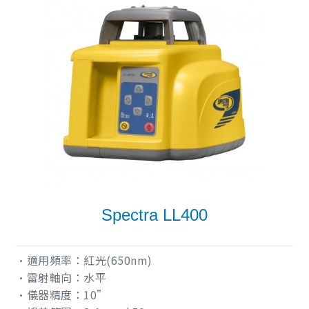
Spectra LL400
•適用頻率：紅光(650nm)
•雷射軸向：水平
•儀器精度：10”