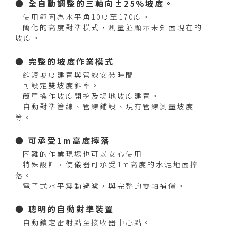
● 全自動調整的三軸向±25%坡度。
使用範圍為水平角10度至170度。
簡化的高度對準模式，測量並顯示未知面現在的
坡度。
● 完整的坡度作業模式
縮短坡度建置與管線安裝時間
可設定雙坡度斜率。
簡單操作坡度開挖及場地坡度建置。
自動對準管線、管線鋪設、現有管線測量坡度
等。
● 可承受1m高度摔落
困難的作業現場也可以安心使用
特殊設計，使儀器可承受1m高度的水泥地面摔
落。
電子式水平震動過濾，與完整的雙軸補償。
● 聰明的自動對準裝置
自動鎖定雷射點至接收器中心點。