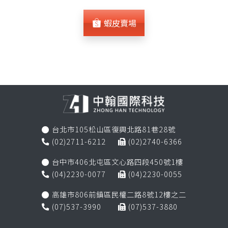
蝦皮賣場
台北市105松山區復興北路81巷28號

(02)2711-6212
(02)2740-6366


台中市406北屯區文心路四段450號1樓

(04)2230-0077
(04)2230-0055


高雄市806前鎮區民權二路8號12樓之二

(07)537-3990
(07)537-3880

