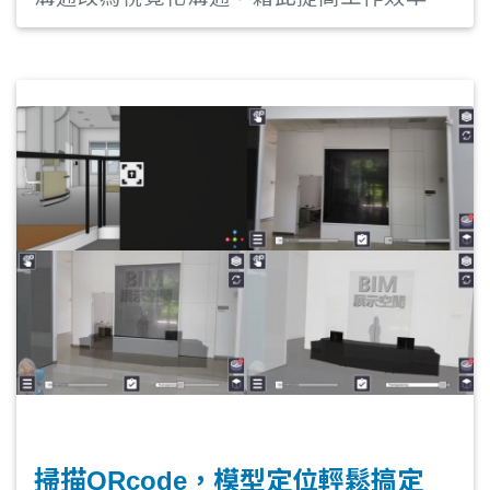
及避免因施工錯誤而延伸出的成本。 以手機
或平板電腦在現場查看正確對位的2D/3D設
計圖紙，並通過觀察/量測虛擬與真實之間
的衝突，讓使用者能夠在施工過程中進行快
速檢測/審查，驗證竣工成果是否符合設計
規範，避免施工錯誤及重工的可能性，讓整
體工務更有效率地進行。
掃描QRcode，模型定位輕鬆搞定