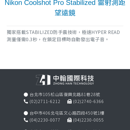
Nikon Coolshot Pro Stabilized 雷射測距
望遠鏡
獨家搭載STABILIZED防手震技術，極速HYPER READ
測量僅需0.3秒，在鎖定目標時自動發出電子音。
台北市105松山區復興北路81巷28號

(02)2711-6212
(02)2740-6366


台中市406北屯區文心路四段450號1樓

(04)2230-0077
(04)2230-0055

