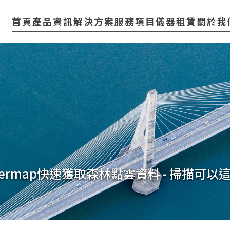
首頁
產品資訊
解決方案
服務項目
儀器租賃
關於我
Hovermap快速獲取森林點雲資料 - 掃描可