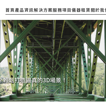
首頁
產品資訊
解決方案
服務項目
儀器租賃
關於我
？輕鬆打造逼真的3D場景！