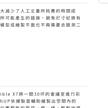
大大減少了人工丈量所耗費的時間成
預所可能產生的錯誤，避免尺寸紀錄有
立模型或繪製平面也不再需要去臆測二
mble X7將一間30坪的會議室進行彩
chUP依據點雲輔助繪製出空間內的
及位置都能和現場一模一樣，輕鬆地將