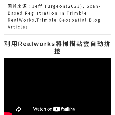
圖片來源：Jeff Turgeon(2023), Scan-
Based Registration in Trimble
RealWorks,Trimble Geospatial Blog
Articles
利用Realworks將掃描點雲自動拼
接