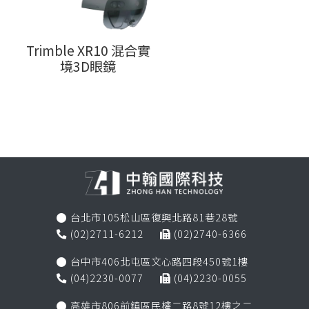
Trimble XR10 混合實
境3D眼鏡
台北市105松山區復興北路81巷28號

(02)2711-6212
(02)2740-6366


台中市406北屯區文心路四段450號1樓

(04)2230-0077
(04)2230-0055


高雄市806前鎮區民權二路8號12樓之二
