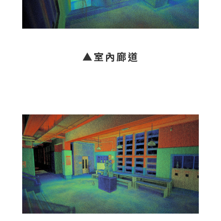
▲室內廊道