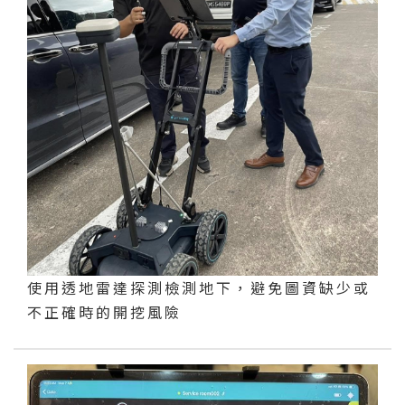
使用透地雷達探測檢測地下，避免圖資缺少或
不正確時的開挖風險