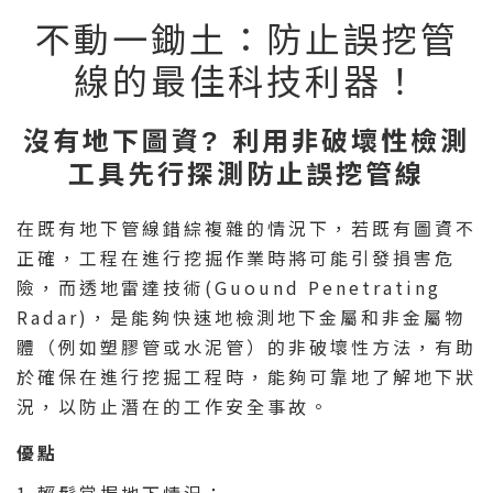
不動一鋤土：防止誤挖管
線的最佳科技利器！
沒有地下圖資? 利用非破壞性檢測
工具先行探測防止誤挖管線
在既有地下管線錯綜複雜的情況下，若既有圖資不
正確，工程在進行挖掘作業時將可能引發損害危
險，而透地雷達技術(Guound Penetrating
Radar)，是能夠快速地檢測地下金屬和非金屬物
體（例如塑膠管或水泥管）的非破壞性方法，有助
於確保在進行挖掘工程時，能夠可靠地了解地下狀
況，以防止潛在的工作安全事故。
優點