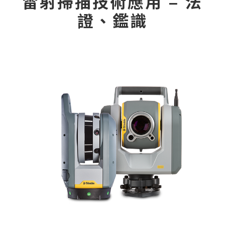
雷射掃描技術應用 – 法
證、鑑識